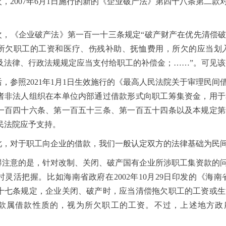
次，2007年6月1日施行的新的《企业破产法》第四十八条第二
。
次，《企业破产法》第一百一十三条规定“破产财产在优先清偿
所欠职工的工资和医疗、伤残补助、抚恤费用，所欠的应当划
及法律、行政法规规定应当支付给职工的补偿金；……”。可见
后，参照2021年1月1日生效施行的《最高人民法院关于审理民
者非法人组织在本单位内部通过借款形式向职工筹集资金，用于
一百四十六条、第一百五十三条、第一百五十四条以及本规定第
民法院应予支持。
此，对于职工向企业的借款，我们一般认定双方的法律基础为民
得注意的是，针对改制、关闭、破产国有企业所涉职工集资款的
时灵活把握。比如海南省政府在2002年10月29日印发的《
十七条规定，企业关闭、破产时，应当清偿拖欠职工的工资或生
款属借款性质的，视为所欠职工的工资。不过，上述地方政
。