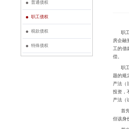
普通债权
职工债权
税款债权
职
房企融
特殊债权
工的借
偿。
职
题的规
产法（
投资，
产法（
首
但该身