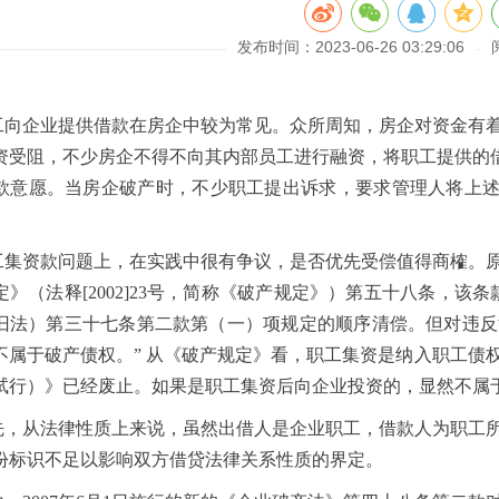
发布时间：2023-06-26 03:29:06
工向企业提供借款在房企中较为常见。众所周知，房企对资金有
资受阻，不少房企不得不向其内部员工进行融资，将职工提供的借
款意愿。当房企破产时，不少职工提出诉求，要求管理人将上述“
工集资款问题上，在实践中很有争议，是否优先受偿值得商榷。
定》（法释[2002]23号，简称《破产规定》）第五十八条，
旧法）第三十七条第二款第（一）项规定的顺序清偿。但对违反
不属于破产债权。” 从《破产规定》看，职工集资是纳入职工债
试行）》已经废止。如果是职工集资后向企业投资的，显然不属
先，从法律性质上来说，虽然出借人是企业职工，借款人为职工
份标识不足以影响双方借贷法律关系性质的界定。