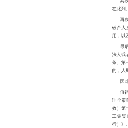
其
在此列
再
破产人
用，以
最
法人或
条、第
的，人
因
值
理个案
效）第
工集资
行）》