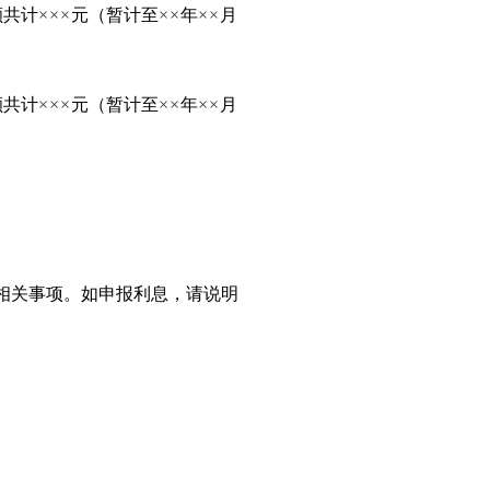
额共计
×××
元（暂计至
××
年
××
月
额共计
×××
元（暂计至
××
年
××
月
相关事项。如申报利息，请说明