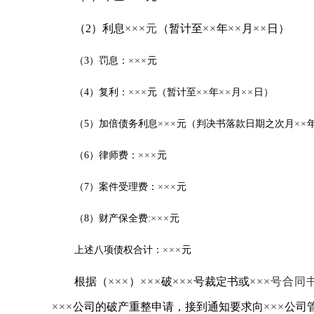
（2）利息
×××元
（暂计至
××
年
××
月
××
日）
（3）罚息：
×××
元
（4）复利：
×××
元（暂计至
××
年
××
月
××
日）
（5）加倍债务利息
×××
元
（判决书落款日期之次月
××
（6）律师费：
×××
元
（7）案件受理费：
×××
元
（8）财产保全费:
×××
元
上述八项债权合计：
×××
元
根据（
×××
）
×××
破
×××
号裁定书或
×××号合同
×××
公司的破产重整申请，接到通知要求向
×××
公司