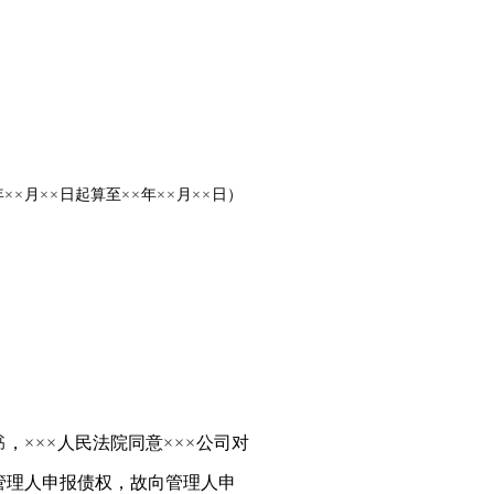
年
××
月
××
日起算至
××
年
××
月
××
日）
书
，
×××
人民法院同意
×××
公司对
管理人申报债权，故向管理人申