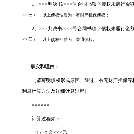
1、
×××
判决书/
×××
号
合同书项下债权未履行金
××
日），
以上债权性质为：有财产担保债权；
2、
×××
判决书/
×××
号
合同书项下债权未履行金
××
日），
以上债权性质为：普通债权。
事实和理由：
（请写明债权形成原因、经过、有无财产担保等
利息计算方法及详细计算过程）
××××××
计算过程如下：
（1）本金
×××
元