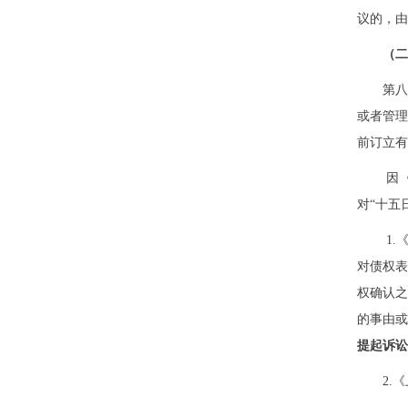
议的，由
（二
第
或者管
前订立有
因
对“十五
1.
对债权
权确认
的事由
提起诉
2.