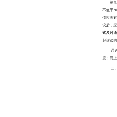
第
不低于3
债权表
议后，
式及时通
起诉讼的
通
度；而上
二