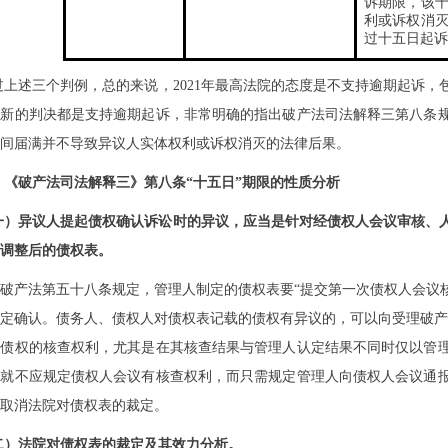
诉期限，该
利或诉权消
过十五日起诉
过上述三个判例，总的来说，
2021
年最高法院的态度是不支持逾期起诉，
最新的判决都是支持逾期起诉，非常明确的指出破产法司法解释三第八条
间届满并不导致异议人实体权利或诉权消灭的法律后果。
、
《破产法司法解释三》
第八条
“十五日”期限的性质分析
一）
异议人提起债权确认诉讼时的异议，应当是针对经债权人会议审核、
调整后的债权表。
破产法第五十八条规定，管理人制定的债权表要“提交第一次债权人会议
定确认。债务人、债权人对债权表记载的债权有异议的，可以向受理破产
对债权的核查权利，尤其是在其核查结果与管理人认定结果不同时仅以管
，就不应规定债权人会议有核查权利，而只需规定管理人向债权人会议通
取消法院对债权表的裁定。
二）法院对债权表的裁定及其效力分析。