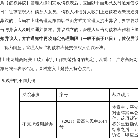
九条【债权异议】管理人编制完成债权表后，应当以书面形式及时通知债
0日）征求债权人和债务人意见。债权人和债务人收到上述债权表未按通
有异议的，应当在上述合理期限内以书面方式向管理人提出异议，要求复
应当与异议人及时沟通并复核。异议成立的，管理人应当对债权表作相应
知异议人，并在通知中再次确定合理期限（一般不低于15日），敦促异
，视为同意，管理人应当将债权表提交债权人会议表决。
过上述两地高院关于破产审判工作规范指引的规定可以看出，广东高院
海高院未表示否定，某种意义上是持支持态度的。
、实践中的不同判例
法院态度
案号
裁判观点
本案中，平
对金晖兆丰
估。该项诉
（2021）最高法民申2814
不支持逾期起诉
权的重新确
号
结束之后十
诉讼，即应