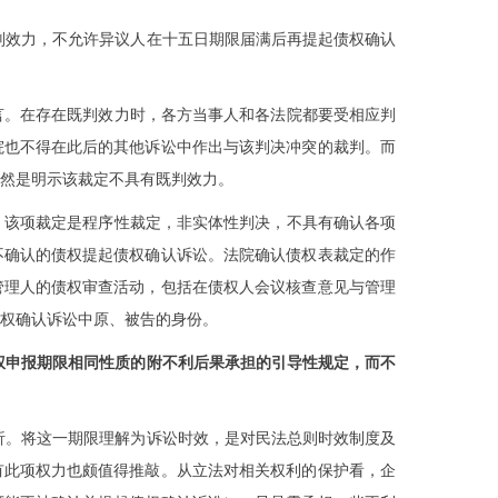
判效力，不允许异议人在十五日期限届满后再提起债权确认
言。在存在既判效力时，各方当事人和各法院都要受相应判
院也不得在此后的其他诉讼中作出与该判决冲突的裁判。而
然是明示该裁定不具有既判效力。
，该项裁定是程序性裁定，非实体性判决，不具有确认各项
不确认的债权提起债权确认诉讼。法院确认债权表裁定的作
管理人的债权审查活动，包括在债权人会议核查意见与管理
权确认诉讼中原、被告的身份。
权申报期限相同性质的附不利后果承担的引导性规定，而不
析。将这一期限理解为诉讼时效，是对民法总则时效制度及
有此项权力也颇值得推敲。从立法对相关权利的保护看，企