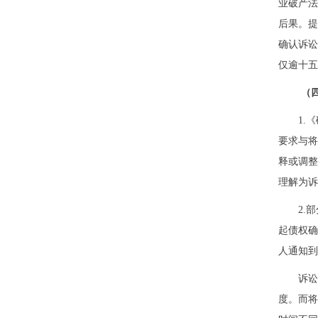
业破产
后果。
确认诉
仅逾十五
（
1.
要求与
释或调
理解为诉
2.
起债权
人通知到
诉
度。而