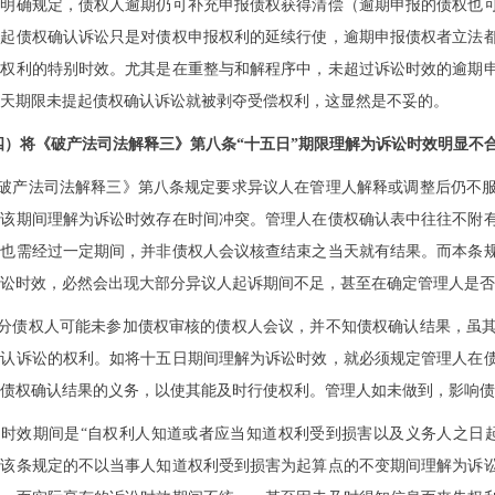
法明确规定，债权人逾期仍可补充申报债权获得清偿（逾期申报的债权也
提起债权确认诉讼只是对债权申报权利的延续行使，逾期申报债权者立法
讼权利的特别时效。尤其是在重整与和解程序中，未超过诉讼时效的逾期
天期限未提起债权确认诉讼就被剥夺受偿权利，这显然是不妥的。
四）将《破产法司法解释三》第八条“十五日”期限理解为诉讼时效明显不
《破产法司法解释三》第八条规定要求异议人在管理人解释或调整后仍不
将该期间理解为诉讼时效存在时间冲突。管理人在债权确认表中往往不附
整也需经过一定期间，并非债权人会议核查结束之当天就有结果。而本条
讼时效，必然会出现大部分异议人起诉期间不足，甚至在确定管理人是否
部分债权人可能未参加债权审核的债权人会议，并不知债权确认结果，虽
确认诉讼的权利。如将十五日期间理解为诉讼时效，就必须规定管理人在
债权确认结果的义务，以使其能及时行使权利。管理人如未做到，影响债
讼时效期间是“自权利人知道或者应当知道权利受到损害以及义务人之日
将该条规定的不以当事人知道权利受到损害为起算点的不变期间理解为诉