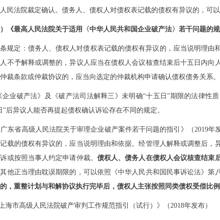
人民法院裁定确认。债务人、债权人对债权表记载的债权有异议的，可以
）《最高人民法院关于适用〈中华人民共和国企业破产法〉若干问题的规
八条规定：债务人、债权人对债权表记载的债权有异议的，应当说明理由
理人不予解释或调整的，异议人应当在债权人会议核查结束后十五日内向
仲裁条款或仲裁协议的，应当向选定的仲裁机构申请确认债权债务关系。
《企业破产法》及《破产法司法解释三》未明确
“十五日”期限的法律性
日”后异议人能否再提起债权确认诉讼存在不同的规定。
《广东省高级人民法院关于审理企业破产案件若干问题的指引》（
2019
年
表记载的债权有异议的，应当说明理由和依据。经管理人解释或调整后，
之诉或按照当事人约定申请仲裁。
债权人、债务人在债权人会议核查结束
或其他正当理由耽误期限的，可以依照《中华人民共和国民事诉讼法》第
讼的，重整计划与和解协议执行完毕后，债权人主张按照同类债权受偿比例
《上海市高级人民法院破产审判工作规范指引（试行）》（2018年发布）