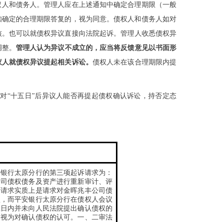
权人和债务人。管理人应在上述通知中确定合理期限（一般
知确定的合理期限答复的，视为同意。债权人和债务人如对
核。也可以就债权异议直接向法院起诉。
管理人收悉债权异
调整。
管理人认为异议不成立的，应当将反馈意见以书面形
议人就债权异议提起相关诉讼。
债权人未在该合理期限内提
对
对
“十五日”后异议人能否再提起债权确认诉讼，持否定态
安银行太原分行的第三项起诉请求为：
公司债权债务及资产进行重新审计、评
讼请求实质上是请求对金晖兆丰公司债
认，而平安银行太原分行在债权人会议
五日内并未向人民法院提出确认债权的
当视为对确认债权的认可。一、二审法