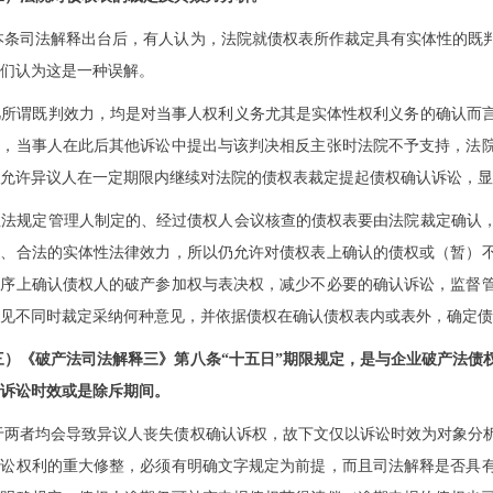
本条司法解释出台后，有人认为，法院就债权表所作裁定具有实体性的既
们认为这是一种误解。
.凡所谓既判效力，均是对当事人权利义务尤其是实体性权利义务的确认而
束，当事人在此后其他诉讼中提出与该判决相反主张时法院不予支持，法
允许异议人在一定期限内继续对法院的债权表裁定提起债权确认诉讼，显
.立法规定管理人制定的、经过债权人会议核查的债权表要由法院裁定确认
实、合法的实体性法律效力，所以仍允许对债权表上确认的债权或（暂）
程序上确认债权人的破产参加权与表决权，减少不必要的确认诉讼，监督
见不同时裁定采纳何种意见，并依据债权在确认债权表内或表外，确定债
三）《破产法司法解释三》第八条“十五日”期限规定，是与企业破产法债
诉讼时效或是除斥期间。
于两者均会导致异议人丧失债权确认诉权，故下文仅以诉讼时效为对象分
诉讼权利的重大修整，必须有明确文字规定为前提，而且司法解释是否具