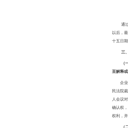
通
以后，
十五日期
三
（
至解释或
企业
民法院裁
人会议
确认权
权利，并
（