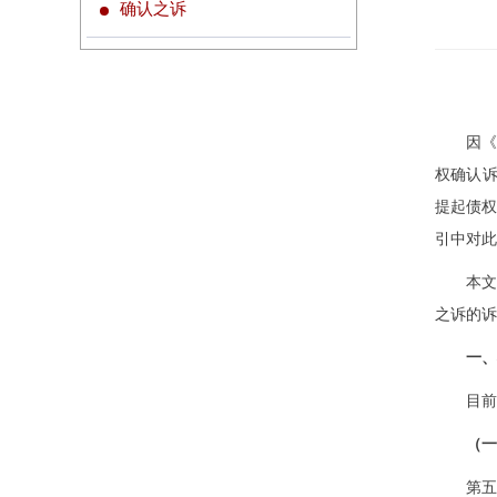
确认之诉
因
权确认诉
提起债
引中对此
本
之诉的诉
一、
目前
（一
第