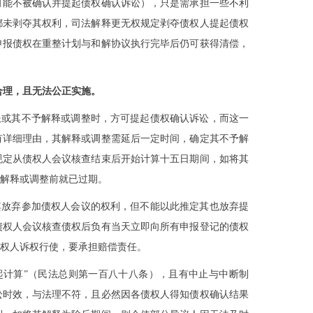
可能不被确认并提起债权确认诉讼），只是需承担一些不利
都未剥夺其权利，司法解释更无权规定剥夺债权人提起债权
申报债权在重整计划与和解协议执行完毕后仍可获得清偿，
合理，且无法公正实施。
服或其不予解释或调整时，方可提起债权确认诉讼，而这一
有详细理由，其解释或调整需延后一定时间，确定其不予解
规定从债权人会议核查结束后开始计算十五日期间，如将其
解释或调整前就已过期。
其放弃参加债权人会议的权利，但不能以此推定其也放弃提
债权人会议核查债权后负有当天立即向所有申报登记的债权
权人诉权行使，要承担赔偿责任。
起计算”（民法总则第一百八十八条），且有中止与中断制
讼时效，与法理不符，且必然因各债权人得知债权确认结果