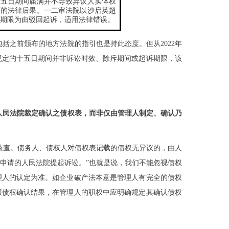
十五日期间届满并不导致异议人实体权
灭的法律后果。一二审法院以沙启英超
期限为由驳回起诉，适用法律错误。
包括之前颁布的地方法院的指引也是持此态度。但从
2022
年
规定的十五日期间并非诉讼时效、除斥期间或起诉期限，该
人民法院裁定确认之债权表，而非仅由管理人制定、确认乃
核查。债务人、债权人对债权表记载的债权无异议的，由人
申请的人民法院提起诉讼。”也就是说，我们不能忽视债权
理人的认定为准。如企业破产法本意是管理人有完全的债权
报债权确认结果，在管理人的职权中应明确规定其确认债权