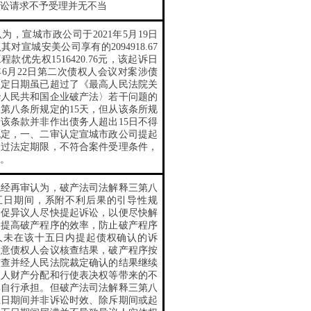
讼请求不予受理并无不当
为，宣城市政公司于2021年5月19日
对宣城安美公司享有的2094918.67
款优先权1516420.76元，该起诉日
0年6月22日第二次债权人会议对案涉债
认定日期虽已超过了
《最高人民法院关
华人民共和国企业破产法〉若干问题的
》第八条
所规定的15天，但从
该条
所规
该条款并非作出债务人超出15日不得
规定，一、二审认定宣城市政公司提起
超过法定期限，不符合案件受理条件，
。
院经再审认为，破产法司法解释三第八
五日期间，系附不利后果的引导性规
督促异议人尽快提起诉讼，以便尽快解
，提高破产程序的效率，防止破产程序
人未在该十五日内提起债权确认的诉
同意债权人会议核查结果，破产程序按
核查并经人民法院裁定确认的结果继续
议人财产分配和行使表决权等带来的不
其自行承担。但破产法司法解释三第八
五日期间并非诉讼时效、除斥期间或起