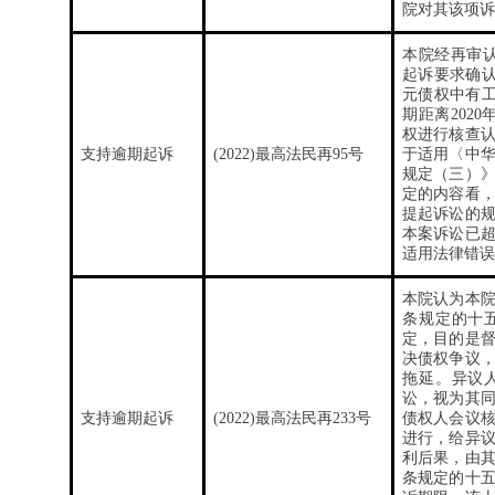
院对其该项诉
本院经再审认
起诉要求确认其
元债权中有工程
期距离202
权进行核查
支持逾期起诉
(2022)最高法民再95号
于适用〈中
规定（三）
定的内容看，
提起诉讼的
本案诉讼已
适用法律错误
本院认为本
条规定的十
定，目的是
决债权争议
拖延。异议
讼，视为其
支持逾期起诉
(2022)最高法民再233号
债权人会议
进行，给异
利后果，由
条规定的十