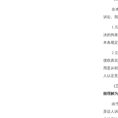
在
诉讼。我
1
决的拘
本条规定
2
债权真
用是从
人认定意
（
能理解为
由
异议人