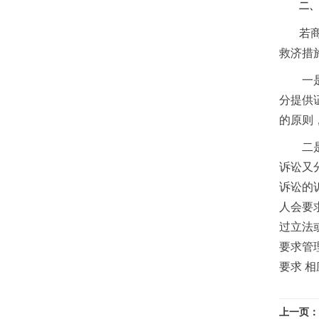
二、
若
救济措
一
分提供
的原则
二
诉讼又
诉讼的
人会要
过立法
要求管
要求 
上一页：