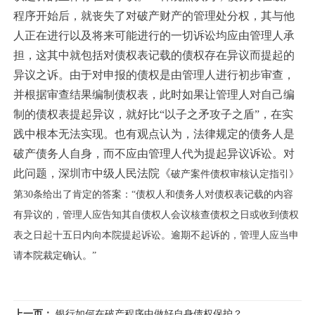
程序开始后，就丧失了对破产财产的管理处分权，其与他
人正在进行以及将来可能进行的一切诉讼均应由管理人承
担，这其中就包括对债权表记载的债权存在异议而提起的
异议之诉。由于对申报的债权是由管理人进行初步审查，
并根据审查结果编制债权表，此时如果让管理人对自己编
制的债权表提起异议，就好比“以子之矛攻子之盾”，在实
践中根本无法实现。也有观点认为，法律规定的债务人是
破产债务人自身，而不应由管理人代为提起异议诉讼。对
此问题，深圳市中级人民法院《
破产案件债权审核认定指引
》
第30条给出了肯定的答案：“
债权人和债务人对债权表记载的内容
有异议的，管理人应告知其自债权人会议核查债权之日或收到债权
表之日起十五日内向本院提起诉讼。逾期不起诉的，管理人应当申
请本院裁定确认。
”
上一页：
银行如何在破产程序中做好自身债权保护？