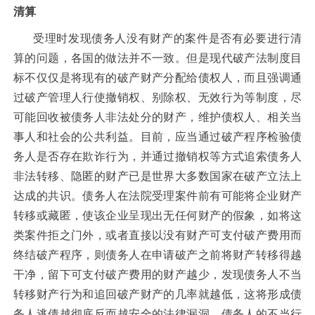
清算
受理时发现债务人没有财产的案件是否有必要进行清
算的问题，各国的做法并不一致。但是现代破产法制度目
标不仅仅是将现有的破产财产分配给债权人，而且强调通
过破产管理人行使撤销权、别除权、无效行为等制度，尽
可能回收被债务人非法处分的财产，维护债权人、相关当
事人和社会的公共利益。目前，应当通过破产程序检验债
务人是否存在欺诈行为，并通过撤销权等方式追索债务人
非法转移、隐匿的财产已是世界大多数国家在破产立法上
达成的共识。债务人在法院受理案件前有可能将企业财产
转移或藏匿，使该企业呈现出无任何财产的假象，如将这
类案件拒之门外，或者直接以没有财产可支付破产费用而
终结破产程序，则债务人在申请破产之前将财产转移得越
干净，留下可支付破产费用的财产越少，发现债务人不当
转移财产行为和追回破产财产的几率就越低，这将形成债
务人逃债越彻底反而越安全的法律漏洞，债务人的不当行